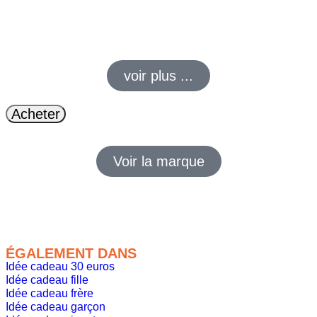
Le Nerf Elite met tout le monde en jeu. Rapide, simple, fun. Et
le barillet 6 fléchettes ? Un vrai petit bijou de bataille.
voir plus ...
Acheter
Voir la marque
ÉGALEMENT DANS
Idée cadeau 30 euros
Idée cadeau fille
Idée cadeau frère
Idée cadeau garçon