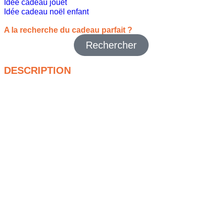
Idée cadeau jouet
Idée cadeau noël enfant
A la recherche du cadeau parfait ?
Rechercher
DESCRIPTION
Tu connais ce moment où tout le monde est concentré… puis
PAF
, une fléchette file en plein milieu du salon ? Voilà,
bienvenue dans l’univers du
Nerf Elite
.
Ce blaster-là, il est fait pour l’action rapide. Tu prends en
main le Disruptor, tu sens direct qu’il a été pensé pour les
duels qui s’emballent. Léger, maniable, mais avec un petit look
bien badass. Le genre de jouet qui ne fait pas semblant. Et le
barillet rotatif 6 fléchettes ? Il te permet d’enchaîner les tirs
sans recharger entre chaque fléchette. Franchement, quand
t’es en pleine course-poursuite derrière le canapé, c’est plutôt
utile.
Le rechargement est simple, pas de prise de tête. Tu insères
les fléchettes dans le barillet, tu tires la glissière pour