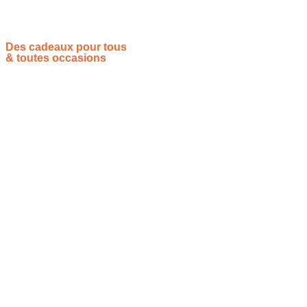
Des cadeaux pour tous
& toutes occasions
Vous souhaitez proposer vos idées cadeaux ? Rejoignez-nous !
Site de référencement des meilleures idées cadeaux pour tout
le monde, toutes les occasions et tous les thèmes