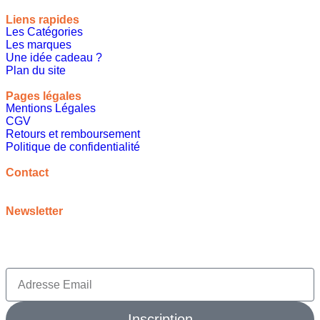
Liens rapides
Les Catégories
Les marques
Une idée cadeau ?
Plan du site
Pages légales
Mentions Légales
CGV
Retours et remboursement
Politique de confidentialité
A propos
Contact
contact@meilleureideecadeau.com
Newsletter
Inscrivez vous à notre newsletter pour bénéficier de
promotions, d’inspirations et bien plus encore
Inscription