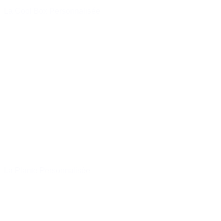
La Cool Box Personnalisée
à partir de
7,90 €
Acheter
Promo !
La Plante Personnalisée
à partir de
19,90 €
Acheter