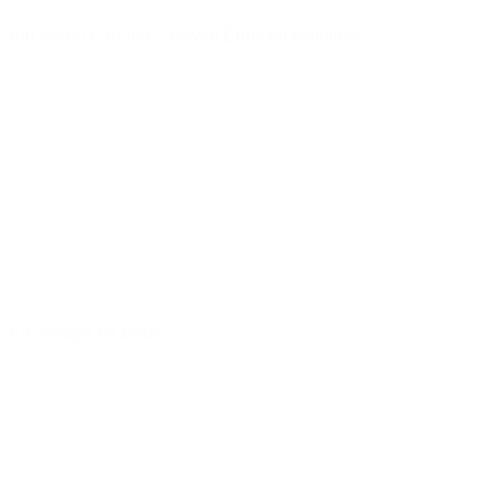
Kid Sleep Pabobo – Réveil Éducatif Nomade
30,10 €
Acheter
Kit Voyage de Bébé
18,90 €
17,00 €
Acheter