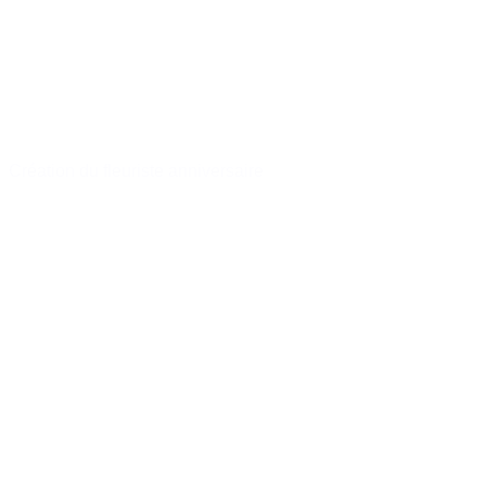
Création du fleuriste anniversaire
à partir de
36,90 €
Acheter
Promo !