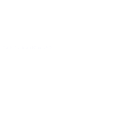
Carte Cadeau B’bies 50€
à partir de
50,00 €
Acheter