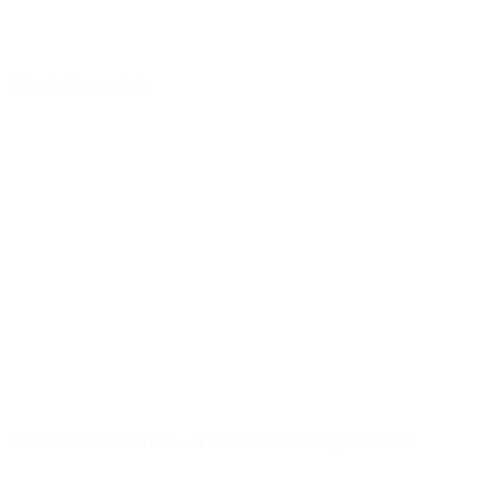
Rituels Sensoriels
à partir de
15,00 €
Réserver
Coffret beauté femme – 4 crèmes mains hydratantes
14,99 €
Acheter