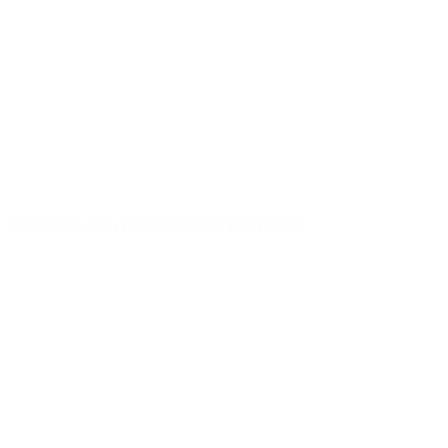
Affiche Nounou Personnalisée Format A4
14,50 €
Acheter