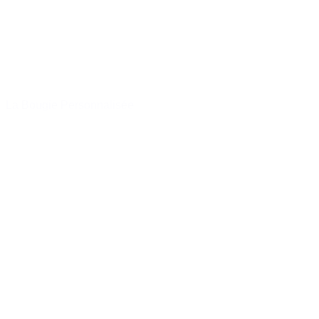
La Bougie Personnalisée
à partir de
29,90 €
Acheter