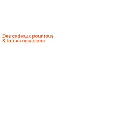
nous cette année », ou « Nous n’oublierons jamais tout ce que
vous avez fait ».
Des cadeaux pour tous
& toutes occasions
Vous souhaitez proposer vos idées cadeaux ? Rejoignez-nous !
Site de référencement des meilleures idées cadeaux pour tout
le monde, toutes les occasions et tous les thèmes