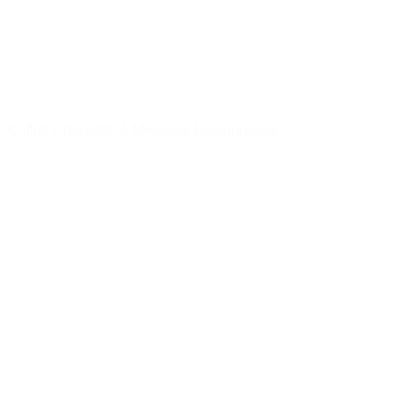
Coffret Chocolats à Message Personnalisé
à partir de
20,95 €
Acheter