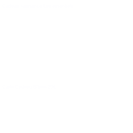
Cadeau naissance Les essentiels
56,00 €
Acheter
Carte Cadeau B’bies 20€
à partir de
20,00 €
Acheter