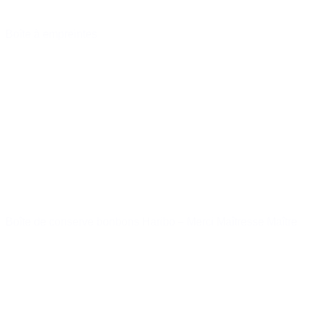
Boîte à empreintes
19,99 €
Acheter
Boîte de conserve bonbons Haribo – Merci Maîtresse Maître
12,00 €
Acheter