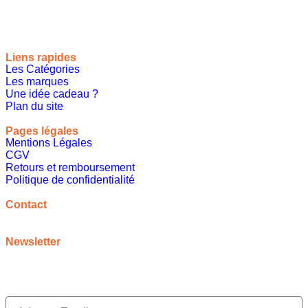
Liens rapides
Les Catégories
Les marques
Une idée cadeau ?
Plan du site
Pages légales
Mentions Légales
CGV
Retours et remboursement
Politique de confidentialité
A propos
Contact
contact@meilleureideecadeau.com
Newsletter
Inscrivez vous à notre newsletter pour bénéficier de
promotions, d’inspirations et bien plus encore