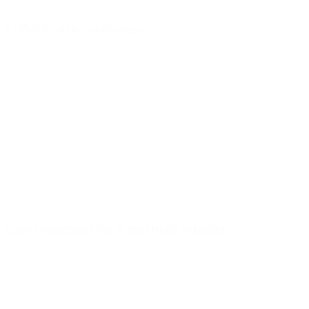
Coffret 9 bougies parfumées
15,33 €
14,56 €
Acheter
Coffret Gourmand Sucré pour Petits et Grands
57,00 €
Acheter