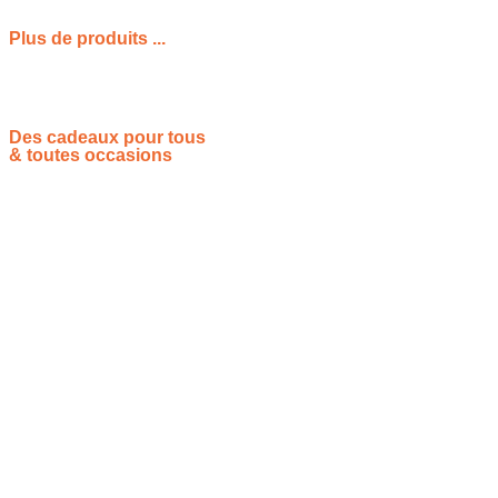
Plus de produits ...
Des cadeaux pour tous
& toutes occasions
Vous souhaitez proposer vos idées cadeaux ? Rejoignez-nous !
Site de référencement des meilleures idées cadeaux pour tout
le monde, toutes les occasions et tous les thèmes