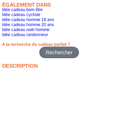
ÉGALEMENT DANS
Idée cadeau bien être
Idée cadeau cycliste
Idée cadeau homme 18 ans
Idée cadeau homme 20 ans
Idée cadeau noël homme
Idée cadeau randonneur
A la recherche du cadeau parfait ?
Rechercher
DESCRIPTION
Tu cherches un coffret cadeau qui claque vraiment pour un
mec ? Ce Coffret soins homme BRUBAKER 8 pièces coche
toutes les cases : il est complet, il sent bon, et il est présenté
dans une
boîte à outils métallique hyper stylée
. Bref, le
cadeau parfait pour un homme qui aime prendre soin de lui
sans se prendre la tête.
À l’intérieur, 8 indispensables : gel douche, shampoing, crème
visage, lotion corps, savon, gommage, gant de toilette… Tout y