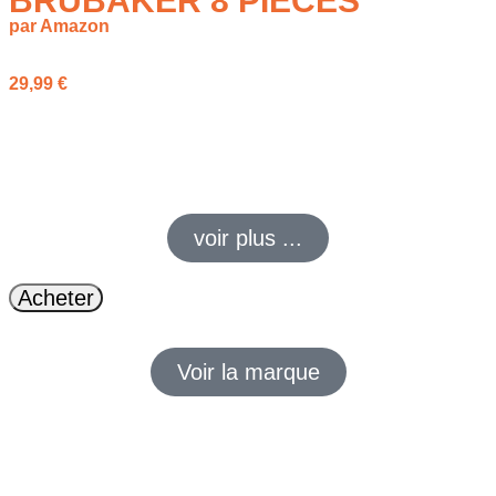
BRUBAKER 8 PIÈCES
par Amazon
29,99
€
Offrez un Coffret soins homme BRUBAKER 8 pièces dans
une boîte à outils en métal. 8 produits corps et visage au
parfum musqué. Idée cadeau originale et utile.
voir plus ...
Acheter
Voir la marque