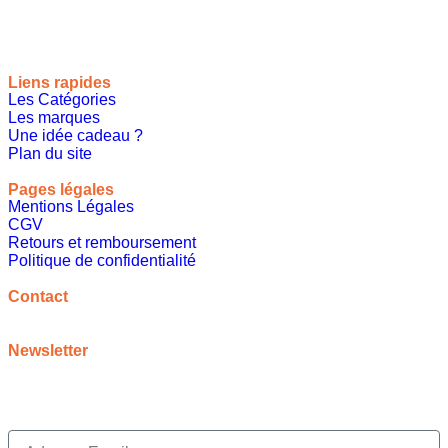
Liens rapides
Les Catégories
Les marques
Une idée cadeau ?
Plan du site
Pages légales
Mentions Légales
CGV
Retours et remboursement
Politique de confidentialité
A propos
Contact
contact@meilleureideecadeau.com
Newsletter
Inscrivez vous à notre newsletter pour bénéficier de
promotions, d’inspirations et bien plus encore