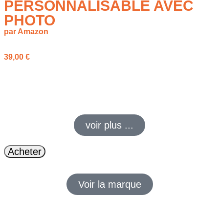
PERSONNALISABLE AVEC
PHOTO
par Amazon
39,00
€
Montre personnalisable avec photo ou message, cadeau
élégant et unique, parfait pour offrir un souvenir précieux à
toutes les occasions.
voir plus ...
Acheter
Voir la marque