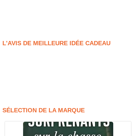
toutes les occasions : anniversaire, fête des grands-pères ou
Noël. Offrir une montre personnalisable, c’est créer un bijou
pratique et sentimental, qui accompagne chaque instant du
quotidien tout en rappelant une personne ou un souvenir
cher.
L'AVIS DE MEILLEURE IDÉE CADEAU
Personnalisation photo ou text
Design élégant et intemporel
Accessoire utile et affectif
Cadeau idéal pour fêtes ou anniversaires
Mot-clé optimisé : « montre personnalisable »
SÉLECTION DE LA MARQUE