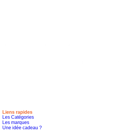
Vous souhaitez proposer vos idées cadeaux ? Rejoignez-nous !
Site de référencement des meilleures idées cadeaux pour tout
le monde, toutes les occasions et tous les thèmes
Liens rapides
Les Catégories
Les marques
Une idée cadeau ?