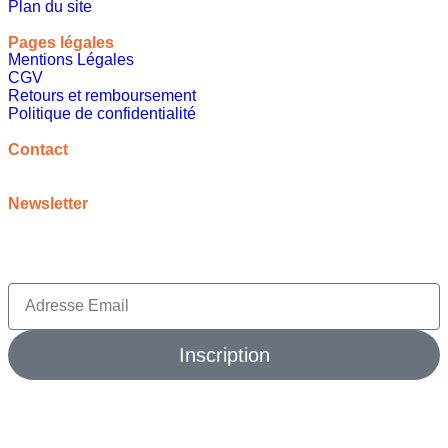
Plan du site
Pages légales
Mentions Légales
CGV
Retours et remboursement
Politique de confidentialité
A propos
Contact
contact@meilleureideecadeau.com
Newsletter
Inscrivez vous à notre newsletter pour bénéficier de
promotions, d’inspirations et bien plus encore
Inscription
© 2026 meilleure idée cadeau. Tout droits réservés.