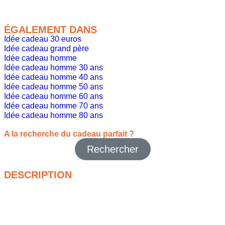
ÉGALEMENT DANS
Idée cadeau 30 euros
Idée cadeau grand père
Idée cadeau homme
Idée cadeau homme 30 ans
Idée cadeau homme 40 ans
Idée cadeau homme 50 ans
Idée cadeau homme 60 ans
Idée cadeau homme 70 ans
Idée cadeau homme 80 ans
A la recherche du cadeau parfait ?
Rechercher
DESCRIPTION
La montre personnalisable avec photo est un cadeau raffiné
et affectif. Elle permet d’ajouter une photo ou un message
personnel, transformant un accessoire classique en un
souvenir unique. Son design élégant et intemporel s’adapte à