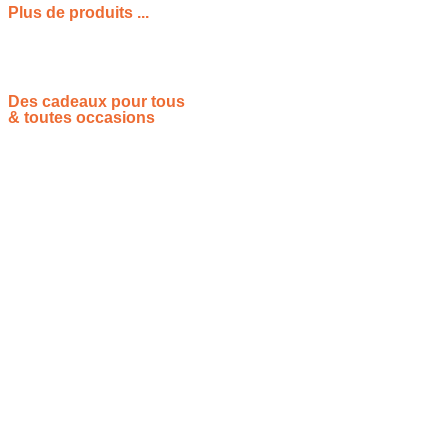
Plus de produits ...
Des cadeaux pour tous
& toutes occasions
Vous souhaitez proposer vos idées cadeaux ? Rejoignez-nous !
Site de référencement des meilleures idées cadeaux pour tout
le monde, toutes les occasions et tous les thèmes