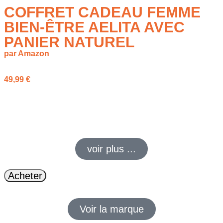
COFFRET CADEAU FEMME
BIEN-ÊTRE AELITA AVEC
PANIER NATUREL
par Amazon
49,99
€
Coffret cadeau femme bien-être AELITA avec panier naturel :
soins parfumés, carte personnalisable et panier réutilisable.
Une idée cadeau naturelle et utile à offrir sans hésiter.
voir plus ...
Acheter
Voir la marque