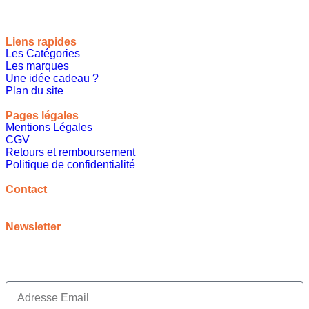
Liens rapides
Les Catégories
Les marques
Une idée cadeau ?
Plan du site
Pages légales
Mentions Légales
CGV
Retours et remboursement
Politique de confidentialité
A propos
Contact
contact@meilleureideecadeau.com
Newsletter
Inscrivez vous à notre newsletter pour bénéficier de
promotions, d’inspirations et bien plus encore