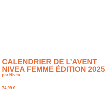
CALENDRIER DE L’AVENT
NIVEA FEMME ÉDITION 2025
par Nivea
74,99
€
Le calendrier de l’avent NIVEA femme 2025 contient 24 soins
et accessoires beauté pour patienter avant Noël.