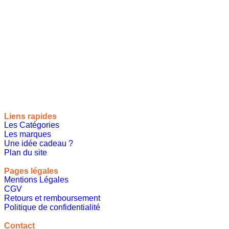
Site de référencement des meilleures idées cadeaux pour tout
le monde, toutes les occasions et tous les thèmes
Liens rapides
Les Catégories
Les marques
Une idée cadeau ?
Plan du site
Pages légales
Mentions Légales
CGV
Retours et remboursement
Politique de confidentialité
A propos
Contact