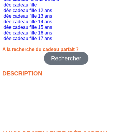
Idée cadeau fille
Idée cadeau fille 12 ans
Idée cadeau fille 13 ans
Idée cadeau fille 14 ans
Idée cadeau fille 15 ans
Idée cadeau fille 16 ans
Idée cadeau fille 17 ans
A la recherche du cadeau parfait ?
Rechercher
DESCRIPTION
Le calendrier de l’avent NIVEA femme 2025 transforme
l’attente des fêtes en un moment cocooning et élégant.
Chaque case cache un soin visage, un produit pour le corps
ou un accessoire beauté signé NIVEA. Pensé pour convenir à
toutes les femmes, il offre un mélange équilibré de soins et de
surprises pratiques. Un coffret accessible et raffiné qui fait
plaisir à coup sûr en décembre.