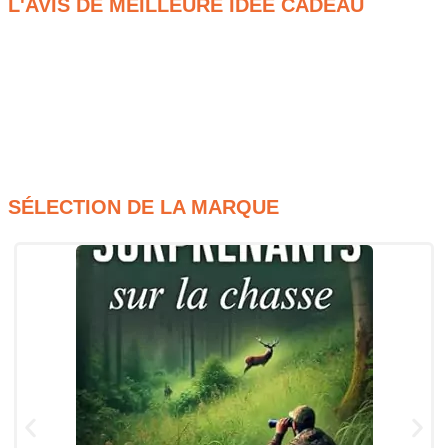
L'AVIS DE MEILLEURE IDÉE CADEAU
Soins visage et corps NIVEA inclus
Accessoires pratiques et variés
24 surprises féminines
Coffret cocooning et raffiné
SÉLECTION DE LA MARQUE