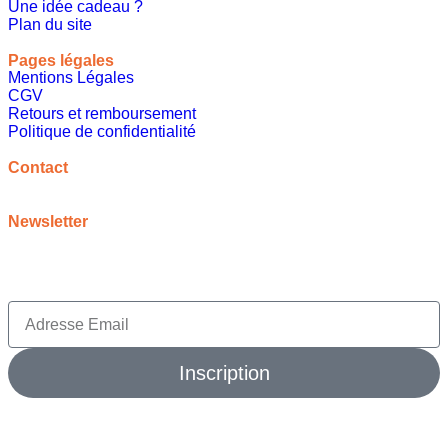
Une idée cadeau ?
Plan du site
Pages légales
Mentions Légales
CGV
Retours et remboursement
Politique de confidentialité
A propos
Contact
contact@meilleureideecadeau.com
Newsletter
Inscrivez vous à notre newsletter pour bénéficier de
promotions, d’inspirations et bien plus encore
Inscription
© 2026 meilleure idée cadeau. Tout droits réservés.