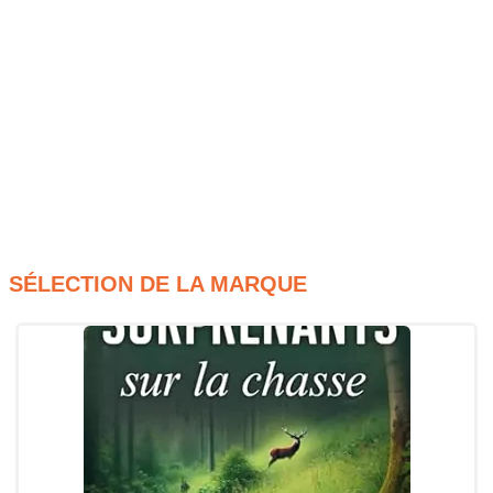
désirant recevoir instantanément les clichés quotidiens
de ses enfants.
Interface tactile fluide
pour une
femme moderne
aimant interagir facilement avec sa décoration
d’intérieur connectée.
Connexion Wi-Fi à distance
pour un
frère expatrié
voulant envoyer ses souvenirs de voyage en temps réel
au salon familial.
SÉLECTION DE LA MARQUE