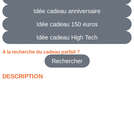
Idée cadeau anniversaire
Idée cadeau 150 euros
Idée cadeau High Tech
A la recherche du cadeau parfait ?
Rechercher
DESCRIPTION
Trouver le présent idéal pour rassembler toute la famille
autour d’émotions partagées est un véritable défi que cet
appareil relève avec brio. En choisissant ce cadre photo
numérique 15.6 pouces, vous offrez bien plus qu’un simple
objet technologique : vous créez un canal de communication
visuel permanent. Fini le temps des petites photos imprimées
qui s’abîment dans un tiroir ou des images perdues au fond de
la galerie d’un smartphone. Ce très grand format d’écran
permet de redonner à vos souvenirs la place majestueuse