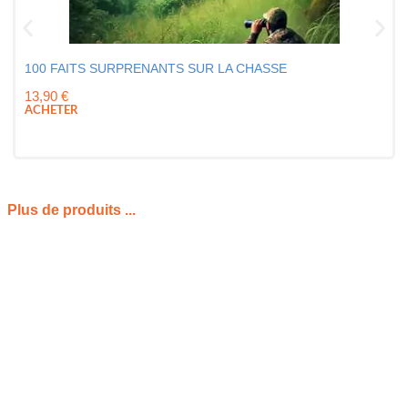
100 FAITS SURPRENANTS SUR LA CHASSE
13,90
€
ACHETER
Plus de produits ...
PRÉSENTATION DU CADRE PHOTO
NUMÉRIQUE 15.6 POUCES FRAMEO
Le marché des objets connectés familiaux accueille une
véritable révolution visuelle avec ce superbe
cadre photo
numérique 15.6
pouces. Ce modèle hors normes s’impose
comme la solution ultime pour exposer vos souvenirs avec
une majesté inégalée.