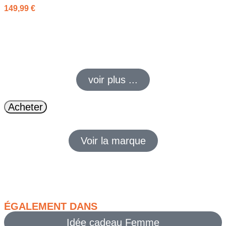
149,99
€
Ce
cadre photo numérique 15.6
pouces offre un
écran tactile
IPS
géant. Partagez vos
souvenirs de famille
en direct via Wi-
Fi grâce à l’application Frameo.
voir plus ...
Acheter
Voir la marque
ÉGALEMENT DANS
Idée cadeau Femme