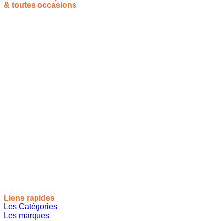
& toutes occasions
Vous souhaitez proposer vos idées cadeaux ? Rejoignez-nous !
Site de référencement des meilleures idées cadeaux pour tout
le monde, toutes les occasions et tous les thèmes
Liens rapides
Les Catégories
Les marques