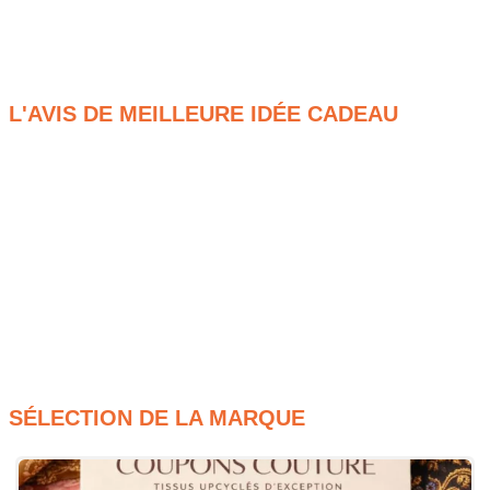
transformez fièrement vos plus belles idées vestimentaires en
de véritables créations uniques que vous adorerez porter au
quotidien.
L'AVIS DE MEILLEURE IDÉE CADEAU
Un format pochette très pratique pour ces Patrons
Couture pour une créatrice passionnée.
Un vaste choix de modèles parmi nos Patrons Couture
pour un débutant audacieux.
Des niveaux de difficulté variés sur nos Patrons
Couture pour une maman ambitieuse.
Des milliers d’inspirations grâce à ces Patrons Couture
pour un couturier méticuleux.
SÉLECTION DE LA MARQUE