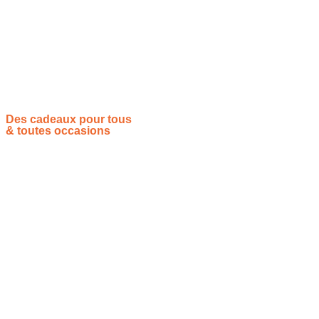
Dégagez votre espace, choisissez votre plus belle étoffe, et
laissez la magie de l’artisanat opérer immédiatement dans
votre atelier. La création sans limites vous tend les bras grâce
à notre incroyable collection de Patrons Couture.
Des cadeaux pour tous
& toutes occasions
Vous souhaitez proposer vos idées cadeaux ? Rejoignez-nous !