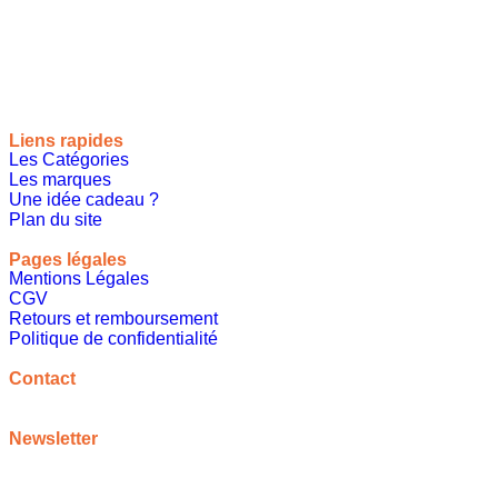
Site de référencement des meilleures idées cadeaux pour tout
le monde, toutes les occasions et tous les thèmes
Liens rapides
Les Catégories
Les marques
Une idée cadeau ?
Plan du site
Pages légales
Mentions Légales
CGV
Retours et remboursement
Politique de confidentialité
A propos
Contact
contact@meilleureideecadeau.com
Newsletter
Inscrivez vous à notre newsletter pour bénéficier de
promotions, d’inspirations et bien plus encore