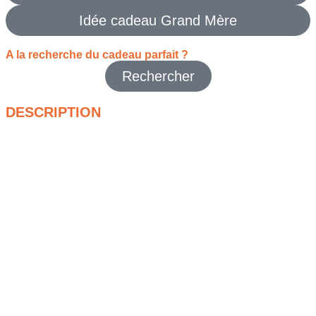
Idée cadeau Grand Mère
A la recherche du cadeau parfait ?
Rechercher
DESCRIPTION
Se lancer dans la création de sa propre garde-robe est une
aventure fabuleuse, mais trouver le modèle parfaitement
coupé qui saura mettre en valeur votre silhouette sans vous
arracher les cheveux relève parfois du parcours du
combattant. C’est précisément pour vous accompagner pas à
pas dans cette démarche créative que notre immense
collection de Patrons Couture a été rassemblée, vous offrant
la garantie d’un résultat impeccable sur mesure, que vous
souhaitiez confectionner une petite robe d’été légère ou un
manteau d’hiver structuré.
Notre sélection regroupe des milliers de références au format
pochette très pratique pour faciliter le décalquage au sol,
réunissant les plus grandes marques historiques telles que