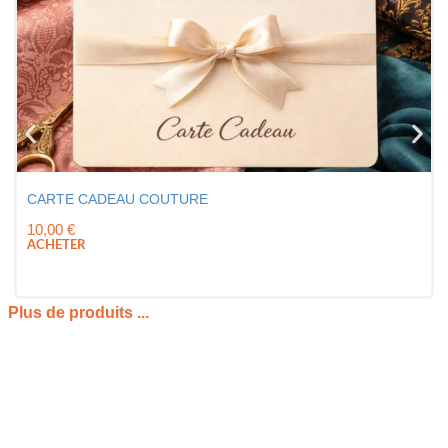
CARTE CADEAU COUTURE
10,00
€
ACHETER
Plus de produits ...
PRÉSENTATION DES PATRONS COUTURE
Découvrir notre vaste sélection est une aventure
incroyablement stimulante pour tous les passionnés de fil et
d’aiguille. Chaque couturier, qu’il soit novice ou très