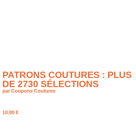
PATRONS COUTURES : PLUS
DE 2730 SÉLECTIONS
par Coupons Coutures
à partir de
10,00
€
Trouvez l’inspiration parmi plus de 2700
Patrons Couture
en
pochette (Burda, McCall’s). Des modèles pour tous les