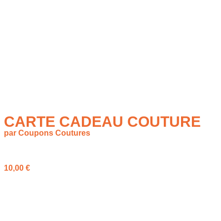
CARTE CADEAU COUTURE
par Coupons Coutures
à partir de
10,00
€
Offrez la liberté de créer avec notre carte cadeau couture ! Le
présent idéal
pour laisser vos proches choisir leurs
tissus
et
accessoires
dès 10€.