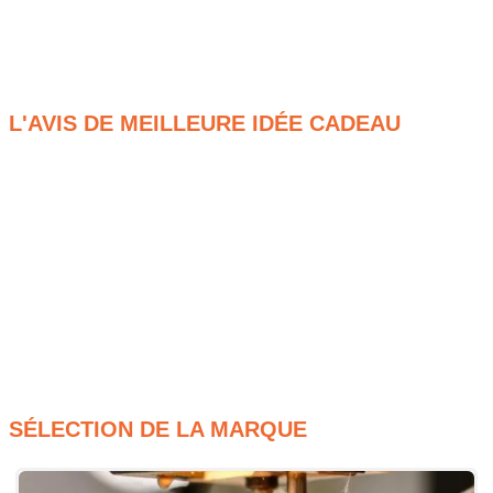
psychologique parfait et l’impulsion financière idéale pour
donner à un amateur la motivation de se lancer enfin dans la
confection ambitieuse de cette fameuse garde-robe sur
mesure dont il vous parle avec tant de passion.
L'AVIS DE MEILLEURE IDÉE CADEAU
Une grande liberté de choix grâce à cette carte cadeau
couture pour une créatrice exigeante.
Un accès à des milliers de tissus avec cette carte cadeau
couture pour un débutant curieux.
Une flexibilité de budget via la carte cadeau couture
pour une maman économe.
Une source d’inspiration immédiate par cette carte
cadeau couture pour un couturier ambitieux.
SÉLECTION DE LA MARQUE