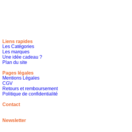
Site de référencement des meilleures idées cadeaux pour tout
le monde, toutes les occasions et tous les thèmes
Liens rapides
Les Catégories
Les marques
Une idée cadeau ?
Plan du site
Pages légales
Mentions Légales
CGV
Retours et remboursement
Politique de confidentialité
A propos
Contact
contact@meilleureideecadeau.com
Newsletter
Inscrivez vous à notre newsletter pour bénéficier de