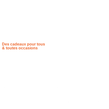
Offrez le plus beau des présents en offrant tout simplement
le choix de la création pure grâce à notre formule unique et
flexible. La carte cadeau couture est la clé magique pour
ouvrir les portes d’un monde de tissus magnifiques et
inspirants.
Des cadeaux pour tous
& toutes occasions
Vous souhaitez proposer vos idées cadeaux ? Rejoignez-nous !