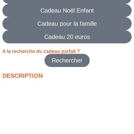
Cadeau Noël Enfant
Cadeau pour la famille
Cadeau 20 euros
A la recherche du cadeau parfait ?
Rechercher
DESCRIPTION
Le
monopoly
fait partie de ces jeux qu’on aime ressortir en
famille ou entre amis pour vivre un vrai moment de partage.
Avec cette version
Monopoly Classique Refresh
, on retrouve
tout ce qui fait le charme du jeu original : acheter des rues,
construire des maisons, négocier sans fin et tenter de mener
les autres joueurs à la faillite. C’est un jeu simple à prendre en
main, même pour ceux qui ne jouent pas souvent, ce qui le
rend parfait lorsque l’on cherche une idée cadeau de dernière
minute qui fera à coup sûr plaisir.