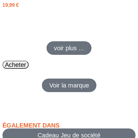
19,99
€
Le
monopoly
classique, un jeu de
stratégie
, de
négociation
et
de
gestion
incontournable pour partager des moments
amusants en famille ou entre amis.
voir plus ...
Acheter
Voir la marque
ÉGALEMENT DANS
Cadeau Jeu de société