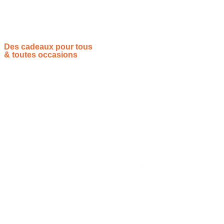
inoubliables, ce
monopoly
est une excellente option.
Des cadeaux pour tous
& toutes occasions
Vous souhaitez proposer vos idées cadeaux ? Rejoignez-nous !
Site de référencement des meilleures idées cadeaux pour tout
le monde, toutes les occasions et tous les thèmes