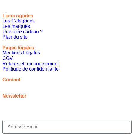
Liens rapides
Les Catégories
Les marques
Une idée cadeau ?
Plan du site
Pages légales
Mentions Légales
CGV
Retours et remboursement
Politique de confidentialité
A propos
Contact
contact@meilleureideecadeau.com
Newsletter
Inscrivez vous à notre newsletter pour bénéficier de
promotions, d’inspirations et bien plus encore