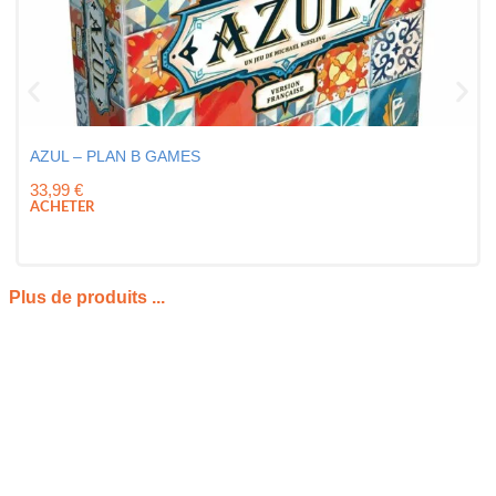
AZUL – PLAN B GAMES
33,99
€
ACHETER
Plus de produits ...
PRÉSENTATION DU MONOPOLY CLASSIQUE
REFRESH
Le
monopoly
fait partie des jeux de société les plus connus au
monde, et cette version
Monopoly Classique Refresh
permet de retrouver tout le
plaisir de l’édition traditionnelle