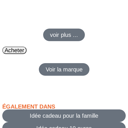
Offrez un billet foire de paris pour une
expérience
de
découverte
inoubliable. Une
idée cadeau
parfaite mêlant
gastronomie
et
innovation
.
voir plus ...
Acheter
Voir la marque
ÉGALEMENT DANS
Idée cadeau pour la famille