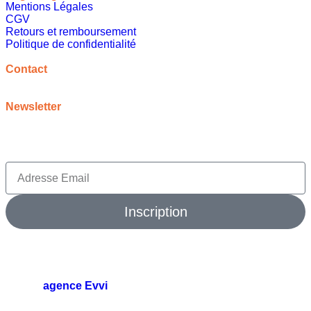
Mentions Légales
CGV
Retours et remboursement
Politique de confidentialité
A propos
Contact
contact@meilleureideecadeau.com
Newsletter
Inscrivez vous à notre newsletter pour bénéficier de
promotions, d’inspirations et bien plus encore
Inscription
© 2026 meilleure idée cadeau. Tout droits réservés.
agence Evvi
🛠️
par l’