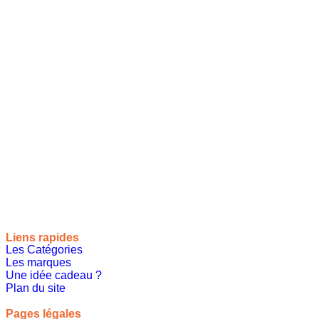
Site de référencement des meilleures idées cadeaux pour tout
le monde, toutes les occasions et tous les thèmes
Liens rapides
Les Catégories
Les marques
Une idée cadeau ?
Plan du site
Pages légales