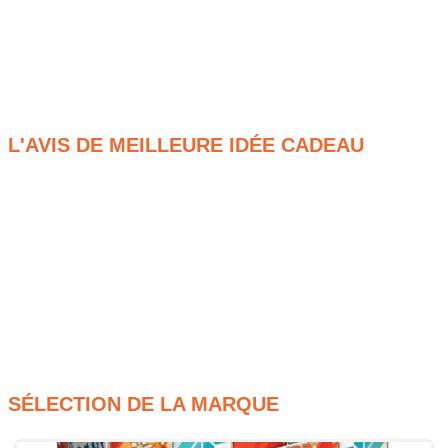
joyeux. Finalement, faire le choix d’un billet foire de paris
permet de créer des souvenirs mémorables en offrant non pas
un objet classique, mais une véritable expérience immersive
et festive à partager sans modération avec ses proches tout
au long du printemps.
L'AVIS DE MEILLEURE IDÉE CADEAU
Une journée riche en découvertes artisanales
Une source d’inspiration inépuisable pour
l’aménagement de la maison
Une exploration festive des gastronomies du monde
entier
Un accès direct aux inventions fascinantes du concours
Lépine
SÉLECTION DE LA MARQUE