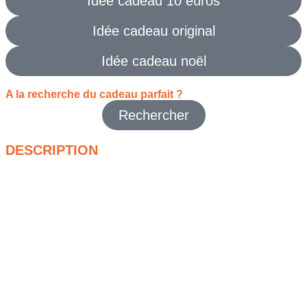
Idée cadeau 10 euros
Idée cadeau original
Idée cadeau noël
A la recherche du cadeau parfait ?
Rechercher
DESCRIPTION
Offrir un billet foire de paris représente bien plus qu’une
simple attention matérielle, c’est la promesse d’une journée
exceptionnelle remplie de découvertes captivantes pour
toute la famille. Si vous cherchez de quoi surprendre votre
maman pour sa fête avec une escapade enrichissante, ce
billet foire de paris se transforme en un véritable passeport
pour l’évasion qui séduira tout autant les jeunes couples ou
les groupes d’amis en quête d’inspiration.
Une fois sur place avec votre billet foire de paris en main,
vous plongez immédiatement dans un univers fascinant où