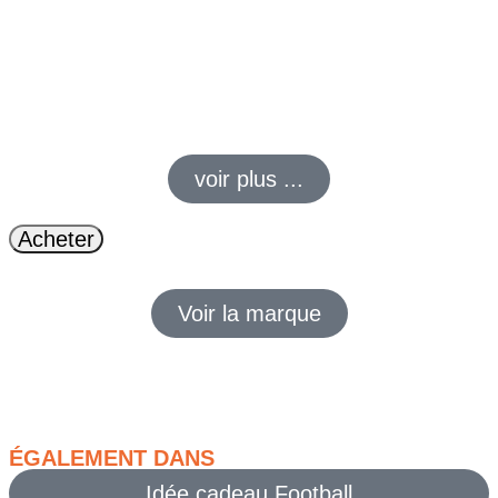
179,99
€
159,90
€
Construisez votre légende avec ce superbe lego trophée de la
coupe du monde. Un set d’assemblage
détaillé
pour recréer
chez vous l’icône absolue des
victoires
du football.
voir plus ...
Acheter
Voir la marque
ÉGALEMENT DANS
Idée cadeau Football