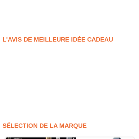
une riche activité manuelle enrichissante en famille ou entre
amis, tout en célébrant avec une immense et indéniable fierté
la très riche histoire du sport collectif le plus follement
populaire au monde.
L'AVIS DE MEILLEURE IDÉE CADEAU
Qualité de conception exceptionnelle pour un
constructeur patient.
Détails dorés vraiment magnifiques pour un
collectionneur exigeant.
Assemblage extrêmement ludique du lego trophée de la
coupe du monde pour un ado créatif.
Rendu final très prestigieux pour un supporter
nostalgique.
SÉLECTION DE LA MARQUE