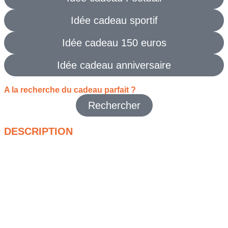
Idée cadeau sportif
Idée cadeau 150 euros
Idée cadeau anniversaire
A la recherche du cadeau parfait ?
Rechercher
DESCRIPTION
Trouver une surprise originale pour un véritable passionné de
construction et de sport n’est pas toujours une mince affaire,
particulièrement lors de la grande effervescence des fêtes de
fin d’année. Heureusement, ce magnifique lego trophée de la
coupe du monde s’impose naturellement comme une
évidence absolue pour émerveiller tous les amateurs
exigeants qui aiment prendre le temps de créer de leurs
propres mains.