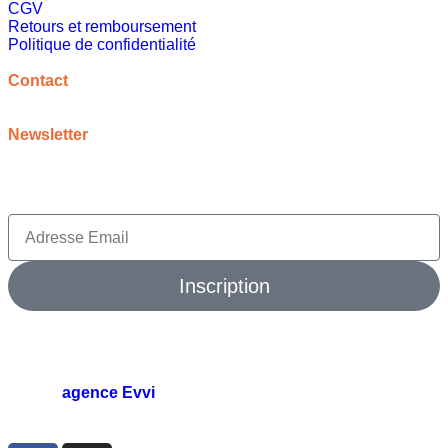
CGV
Retours et remboursement
Politique de confidentialité
A propos
Contact
contact@meilleureideecadeau.com
Newsletter
Inscrivez vous à notre newsletter pour bénéficier de
promotions, d’inspirations et bien plus encore
Inscription
© 2026 meilleure idée cadeau. Tout droits réservés.
agence Evvi
🛠️
par l’