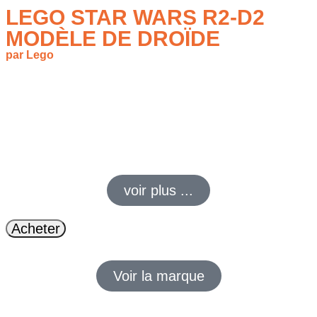
LEGO STAR WARS R2-D2
MODÈLE DE DROÏDE
par Lego
99,99
€
69,90
€
Construisez et exposez le célèbre R2-D2 avec ce set LEGO
collector Star Wars, livré avec la minifigurine Dark Malak 25e
anniversaire. Un cadeau épique dès 10 ans !
voir plus ...
Acheter
Voir la marque