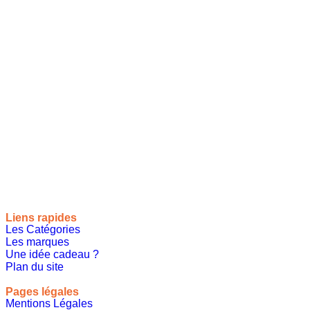
Site de référencement des meilleures idées cadeaux pour tout
le monde, toutes les occasions et tous les thèmes
Liens rapides
Les Catégories
Les marques
Une idée cadeau ?
Plan du site
Pages légales
Mentions Légales