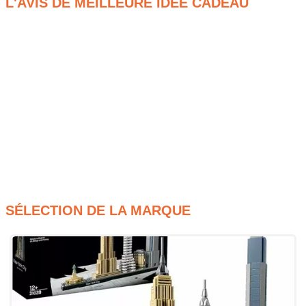
L'AVIS DE MEILLEURE IDÉE CADEAU
Modèle réaliste de R2-D2 à construire et exposer
Tête rotative à 360°, outils et périscope amovibles
Inclut R2-D2 + figurine exclusive de Dark Malak (25e
anniversaire)
Présentoir avec plaque descriptive
Parfait pour les fans de Star Wars dès 10 ans
SÉLECTION DE LA MARQUE