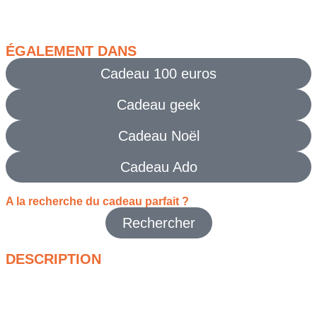
ÉGALEMENT DANS
Cadeau 100 euros
Cadeau geek
Cadeau Noël
Cadeau Ado
A la recherche du cadeau parfait ?
Rechercher
DESCRIPTION
Offrez une mission galactique à un fan de Star Wars avec le
set LEGO Star Wars R2-D2 (75379)
! Ce modèle détaillé du
célèbre droïde astromech est une vraie pépite pour les