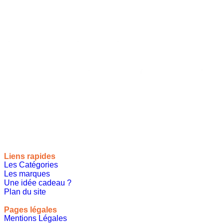
Site de référencement des meilleures idées cadeaux pour tout
le monde, toutes les occasions et tous les thèmes
Liens rapides
Les Catégories
Les marques
Une idée cadeau ?
Plan du site
Pages légales
Mentions Légales