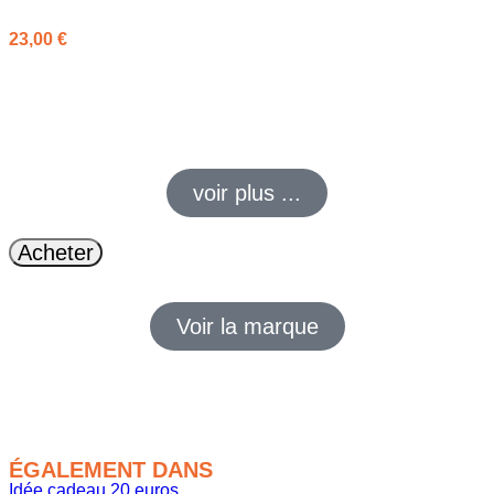
à partir de
23,00
€
Mignonnes, douces et pleines de personnalité, la Peluche
Jellycat par l’Armoire de Bébé sont les compagnons câlins
parfaits !
voir plus ...
Acheter
Voir la marque
ÉGALEMENT DANS
Idée cadeau 20 euros