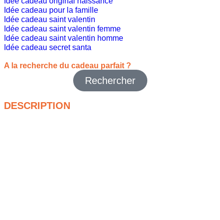
Idée cadeau original naissance
Idée cadeau pour la famille
Idée cadeau saint valentin
Idée cadeau saint valentin femme
Idée cadeau saint valentin homme
Idée cadeau secret santa
A la recherche du cadeau parfait ?
Rechercher
DESCRIPTION
Un doudou, c’est bien. Mais une
Peluche Jellycat par
l’Armoire de Bébé
, c’est carrément un compagnon pour la vie
! Ultra-douces, incroyablement mignonnes et pleines de
personnalité, ces peluches font chavirer les cœurs des petits
(et des grands, avouons-le).
Dès qu’on pose la main sur une Jellycat, c’est fini : impossible
de résister à son toucher velouté. Elles sont conçues pour
être câlinées encore et encore, sans jamais perdre leur
douceur. Que ce soit un lapin aux oreilles tombantes, une
pieuvre aux tentacules trop rigolos ou même un avocat en