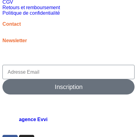
CGV
Retours et remboursement
Politique de confidentialité
A propos
Contact
contact@meilleureideecadeau.com
Newsletter
Inscrivez vous à notre newsletter pour bénéficier de
promotions, d’inspirations et bien plus encore
Inscription
© 2026 meilleure idée cadeau. Tout droits réservés.
agence Evvi
🛠️
par l’