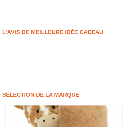
Douces, drôles et attachantes, elles trouvent leur place dans
tous les cœurs… et tous les lits !
Adoptées en un câlin, gardées pour toujours ! 💕
L'AVIS DE MEILLEURE IDÉE CADEAU
Toucher ultra-doux irrésistible
Sécurité maximale pour bébé dès la naissance
Lavables et résistantes, elles durent dans le temps
Large choix de modèles adorables et originaux
Parfaites pour un cadeau rempli de tendresse
SÉLECTION DE LA MARQUE