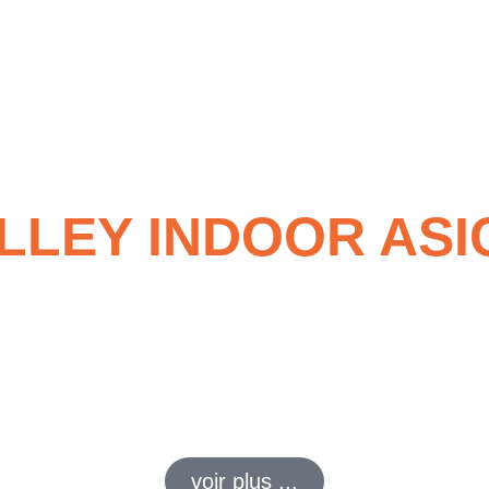
LEY INDOOR ASIC
urs explosifs à la recherche de
stabilité
, de
confort
et de
réactiv
voir plus ...