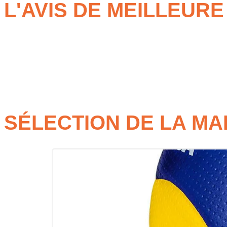
L'AVIS DE MEILLEUR
Amorti performant
pour un meilleur confort lors des sau
Stabilité renforcée
pour des appuis plus sûrs sur chaqu
Maintien précis du pied
pour une sensation de contrôle 
Chaussure indoor technique
pour un jeu plus dynamique 
SÉLECTION DE LA M