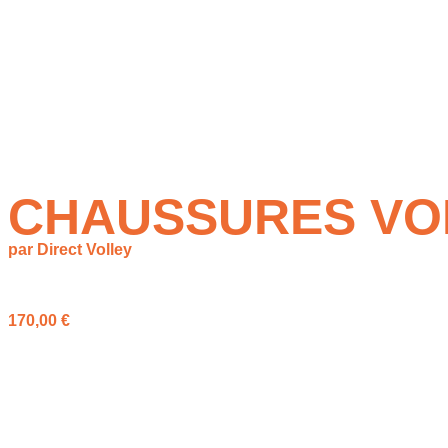
CHAUSSURES VOL
par Direct Volley
à partir de
170,00
€
La
Sky Elite FF3
est une chaussure indoor pensée pour les joue
volley.