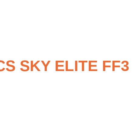
S SKY ELITE FF3
ité
. Idéale pour les sauts répétés et les appuis intenses en