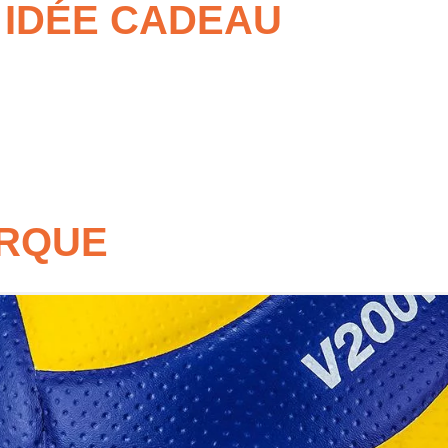
E IDÉE CADEAU
ts répétés
e déplacement
optimale
et sécurisé
ARQUE