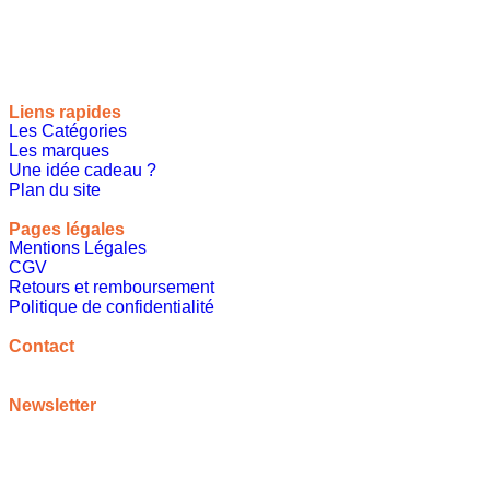
le monde, toutes les occasions et tous les thèmes
Liens rapides
Les Catégories
Les marques
Une idée cadeau ?
Plan du site
Pages légales
Mentions Légales
CGV
Retours et remboursement
Politique de confidentialité
A propos
Contact
contact@meilleureideecadeau.com
Newsletter
Inscrivez vous à notre newsletter pour bénéficier de
promotions, d’inspirations et bien plus encore