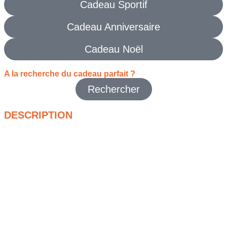
Cadeau Sportif
Cadeau Anniversaire
Cadeau Noël
A la recherche du cadeau parfait ?
Rechercher
DESCRIPTION
Le
ballon de volleyball compétition Mikasa V200W
est pensé
pour celles et ceux qui recherchent une sensation de jeu
professionnelle dès les premiers échanges. Utilisé sur les plus
grandes compétitions internationales, ce ballon taille 5 se
distingue par sa précision en vol et son toucher constant. Son
design bleu et jaune, immédiatement reconnaissable, offre
aussi une excellente visibilité pendant le jeu, que ce soit en
salle ou sous un éclairage intense.
Conçu pour répondre aux exigences du haut niveau, le
ballon