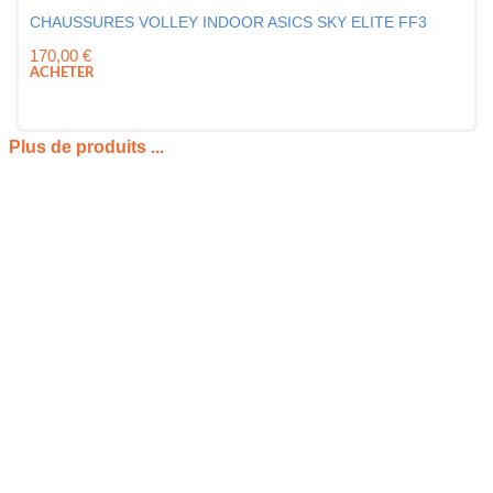
CHAUSSURES VOLLEY INDOOR ASICS SKY ELITE FF3
170,00
€
ACHETER
Plus de produits ...
PRÉSENTATION DU BALLON DE
VOLLEYBALL COMPÉTITION MIKASA V200W
Le ballon de volleyball compétition Mikasa V200W est une
référence incontournable pour les joueurs et joueuses qui
souhaitent évoluer avec un matériel reconnu au plus haut
niveau. Conçu pour répondre aux exigences de la
compétition, ce ballon taille 5 se distingue par sa précision, sa
stabilité de trajectoire et son toucher constant. Son design
bleu et jaune assure une excellente visibilité sur le terrain, un
atout essentiel lors des échanges rapides et des phases de jeu
intenses. Pensé pour accompagner aussi bien les matchs
officiels que les entraînements exigeants, le ballon de
volleyball compétition Mikasa V200W incarne la fiabilité et la