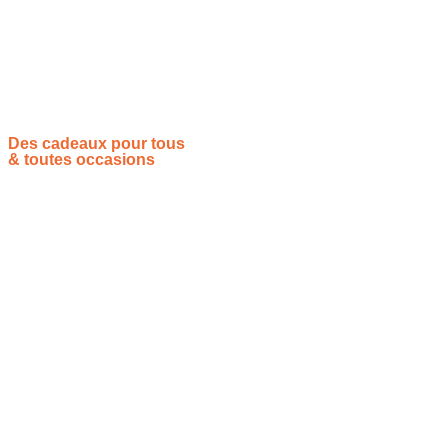
compétition Mikasa V200W coche toutes les cases et
s’impose comme une valeur sûre pour la pratique du volley-
ball.
Des cadeaux pour tous
& toutes occasions
Vous souhaitez proposer vos idées cadeaux ? Rejoignez-nous !
Site de référencement des meilleures idées cadeaux pour tout