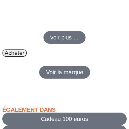
Le
ballon de volleyball compétition Mikasa V200W
est un
ballon taille 5 conçu pour le jeu de haut niveau. Il offre une
excellente stabilité de trajectoire, un toucher précis et une
visibilité optimale grâce à son design bleu et jaune, idéal pour
l’entraînement comme la compétition.
voir plus ...
Acheter
Voir la marque
ÉGALEMENT DANS
Cadeau 100 euros