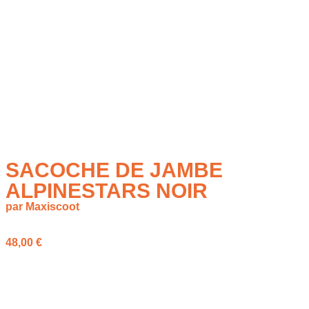
SACOCHE DE JAMBE
ALPINESTARS NOIR
par Maxiscoot
48,00
€
La
Sacoche de jambe Alpinestars Noir
est une solution
pratique pour garder vos essentiels à portée de main à moto.
Compacte et fonctionnelle, elle se fixe facilement à la jambe