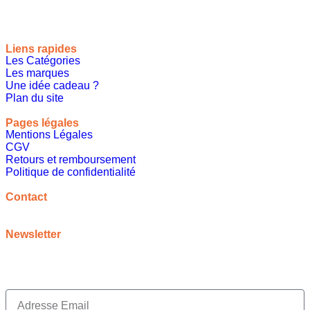
Liens rapides
Les Catégories
Les marques
Une idée cadeau ?
Plan du site
Pages légales
Mentions Légales
CGV
Retours et remboursement
Politique de confidentialité
A propos
Contact
contact@meilleureideecadeau.com
Newsletter
Inscrivez vous à notre newsletter pour bénéficier de
promotions, d’inspirations et bien plus encore