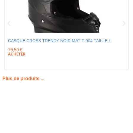
CASQUE CROSS TRENDY NOIR MAT T-904 TAILLE L
79,50
€
ACHETER
Plus de produits ...
PRÉSENTATION DU « SACOCHE DE JAMBE
ALPINESTARS NOIR RÉSISTANTE ET
COMPACTE »
La
Sacoche de jambe Alpinestars Noir
est pensée pour les
motards qui souhaitent garder leurs essentiels à portée de
main sans s’encombrer. Compacte et fonctionnelle, elle se fixe