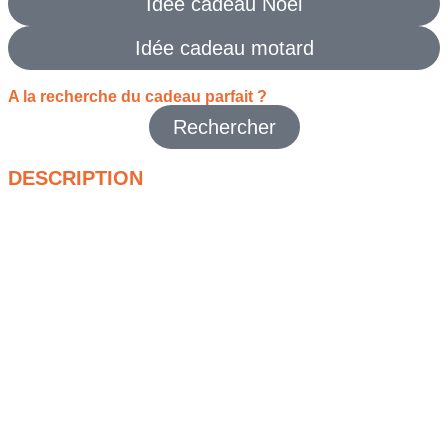
Idée cadeau Noël
Idée cadeau motard
A la recherche du cadeau parfait ?
Rechercher
DESCRIPTION
La
Sacoche de jambe Alpinestars Noir
est conçue pour les
motards qui veulent garder leurs essentiels à portée de main
sans s’encombrer. Compacte et fonctionnelle, elle se fixe
directement à la jambe pour offrir un accès rapide à vos
objets personnels pendant vos trajets.
Sa conception permet de transporter facilement téléphone,
portefeuille, papiers ou petits accessoires du quotidien. Son
coloris noir sobre s’accorde parfaitement avec un équipement
moto et reste discret une fois portée.
Pratique pour les trajets urbains comme pour les balades plus
longues, la
Sacoche de jambe Alpinestars Noir
apporte une