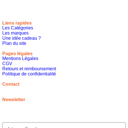
Liens rapides
Les Catégories
Les marques
Une idée cadeau ?
Plan du site
Pages légales
Mentions Légales
CGV
Retours et remboursement
Politique de confidentialité
A propos
Contact
contact@meilleureideecadeau.com
Newsletter
Inscrivez vous à notre newsletter pour bénéficier de
promotions, d’inspirations et bien plus encore