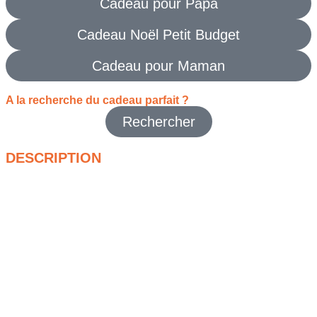
Cadeau pour Papa
Cadeau Noël Petit Budget
Cadeau pour Maman
A la recherche du cadeau parfait ?
Rechercher
DESCRIPTION
Porte-clé famille
en cuir au tannage végétal fabriqué en
France, gravé du surnom d’un membre de la famille. Design
rétro inspiré des anciens motels.
L’avis des raffineurs
Un porte-clés chic et un brin rétro, à envisager comme une
dédicace fun à ceux qu’on aime le plus fort. Embarquement
immédiat des trousseaux familiaux direction les motels
historiques de la côte Ouest. Chacun sa porte, chacun sa
gravure, chacun sa couleur. Attention, service de chambre
non fourni. Welcome to the Hotel Familia.