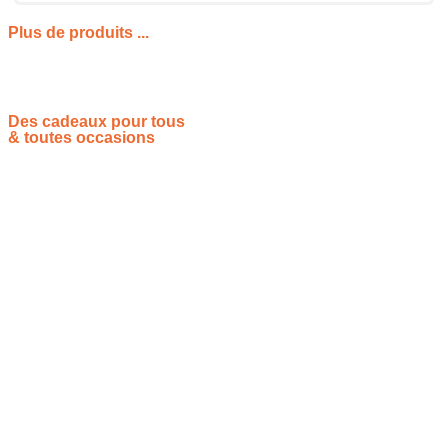
Plus de produits ...
Des cadeaux pour tous
& toutes occasions
Vous souhaitez proposer vos idées cadeaux ? Rejoignez-nous !
Site de référencement des meilleures idées cadeaux pour tout
le monde, toutes les occasions et tous les thèmes