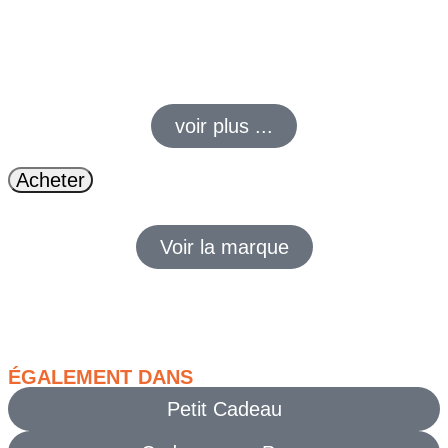
Porte-clé famille en cuir au tannage végétal fabriqué en
France, gravé du surnom d’un membre de la famille. Design
rétro inspiré des anciens motels.
voir plus ...
Acheter
Voir la marque
ÉGALEMENT DANS
Petit Cadeau