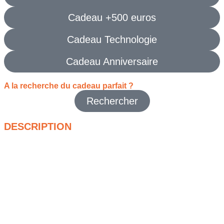
Cadeau +500 euros
Cadeau Technologie
Cadeau Anniversaire
A la recherche du cadeau parfait ?
Rechercher
DESCRIPTION
Affrontez les titres AAA avec le
pc gamer predator orion
5000
. Le châssis Orion 5000 combine une esthétique
agressive et un flux d’air étudié pour la stabilité. Le
processeur
Intel® Core™
récent délivre des performances
hautes fréquences pour booster vos FPS, tandis que la
carte
graphique NVIDIA® GeForce RTX™
prend en charge le ray
tracing et l’IA (DLSS) pour des images plus
fluides
et
détaillées
. La mémoire
DDR5
et le
stockage SSD NVMe
garantissent lancements instantanés, chargements rapides et