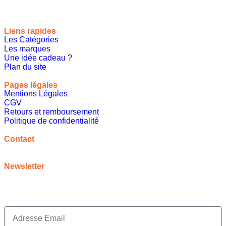
Liens rapides
Les Catégories
Les marques
Une idée cadeau ?
Plan du site
Pages légales
Mentions Légales
CGV
Retours et remboursement
Politique de confidentialité
A propos
Contact
contact@meilleureideecadeau.com
Newsletter
Inscrivez vous à notre newsletter pour bénéficier de
promotions, d’inspirations et bien plus encore