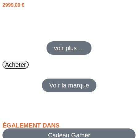
2999,00
€
Predator Orion 5000 PO5-660
: CPU Intel® hautes perfs,
GPU NVIDIA® GeForce RTX™
,
DDR5
et
SSD NVMe
pour
des FPS stables et des chargements ultra-rapides.
voir plus ...
Acheter
Voir la marque
ÉGALEMENT DANS
Cadeau Gamer