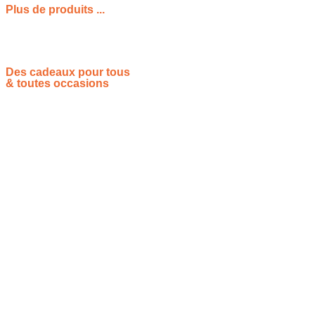
Plus de produits ...
Des cadeaux pour tous
& toutes occasions
Vous souhaitez proposer vos idées cadeaux ? Rejoignez-nous !
Site de référencement des meilleures idées cadeaux pour tout
le monde, toutes les occasions et tous les thèmes