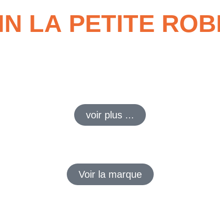
N LA PETITE ROB
in
aux notes de cerise noire est le
cadeau
chic
idéal pour toutes 
voir plus ...
Voir la marque