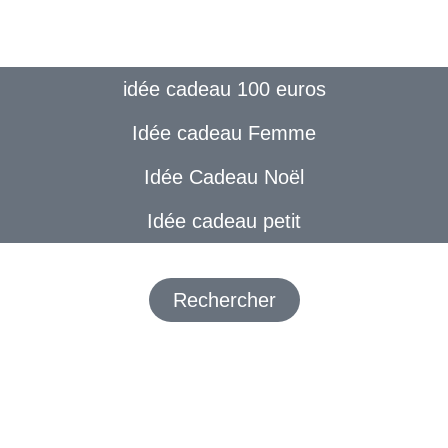
idée cadeau 100 euros
Idée cadeau Femme
Idée Cadeau Noël
Idée cadeau petit
Rechercher
de l’élégance parisienne en un seul pschitt. Ce parfum est une véri
cœur inversé » est devenu un objet de collection que l’on expose f