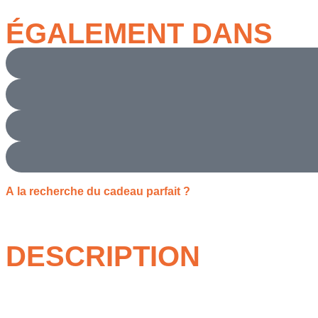
ÉGALEMENT DANS
A la recherche du cadeau parfait ?
DESCRIPTION
Porter la petite robe noire de Guerlain, c’est s’offrir une part 
espiègle, chic et irrésistiblement sophistiquée. Son flacon au « 
termine une tenue avec une grâce absolue.