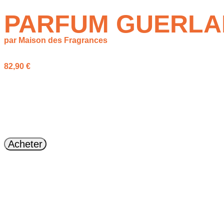
PARFUM GUERLAI
par Maison des Fragrances
82,90
€
Découvrez l’
élégance
de la petite robe noire. Ce
parfum
Guerla
Acheter