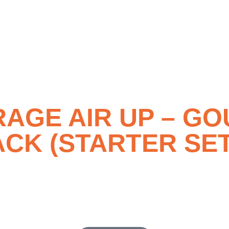
AGE AIR UP – GO
ACK (STARTER SET
ack, capsules de goût, brosse de nettoyage et étui. Pour boire d