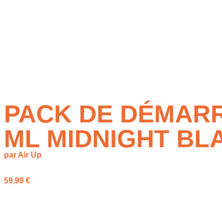
PACK DE DÉMARR
ML MIDNIGHT BL
par Air Up
59,99
€
Pack de démarrage air up
avec gourde Click 600 ml Midnight Bl