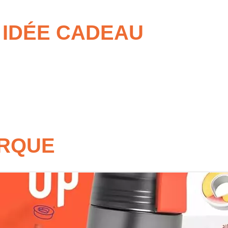
E IDÉE CADEAU
otidien
ple
nt
ARQUE