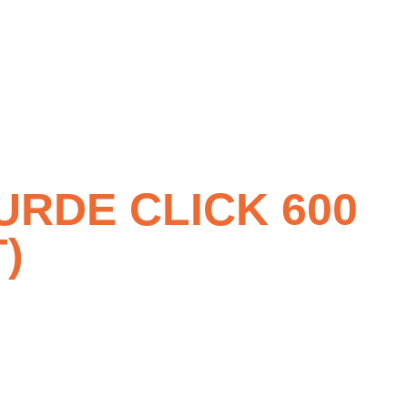
URDE CLICK 600
)
e l’eau aromatisée sans sucre.