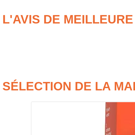
L'AVIS DE MEILLEUR
Gourde Click 600 ml
pour boire de l’eau facilement au qu
Capsules de goût
pour aromatiser l’eau sans sucre
Brosse de nettoyage pour la paille
pour un entretien sim
Étui Twogo Noir
pour transporter les capsules séparéme
SÉLECTION DE LA M