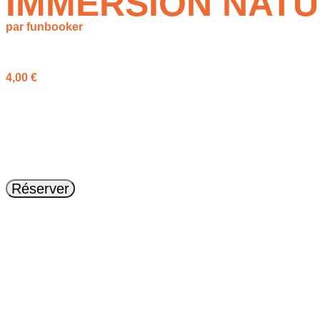
IMMERSION NATUR
par funbooker
à partir de
4,00
€
Immersion Nature
: plus de 700 activités outdoor (randos, via 
Réserver