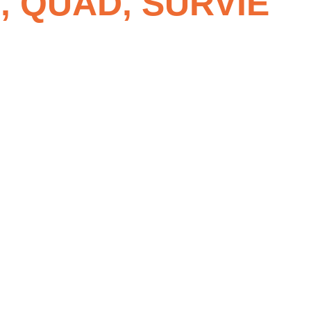
, QUAD, SURVIE
épasser.