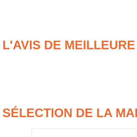
Chaque activité est pensée au détail près
: guides expérimentés,
233 balades nature autour de chez soi, c’est facile de s’offrir un 
Au final,
nature
offre une expérience riche
: mélange d’adrénali
vallées de France, à vivre en solo, duo, famille ou entre potes.
L'AVIS DE MEILLEUR
Accrobranche & via ferrata
: sensations verticales, vues à
Randos & balades nature (quad, VTT, cheval, bateau…) au
Stages survie
: abri, feu, plantes comestibles… immersion
Canyoning & spéléo
: aventure aquatique ou souterraine,
SÉLECTION DE LA M