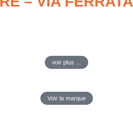
E – VIA FERRATA
ferrata, stage survie, canyoning…) pour respirer, explorer et se d
voir plus ...
Voir la marque