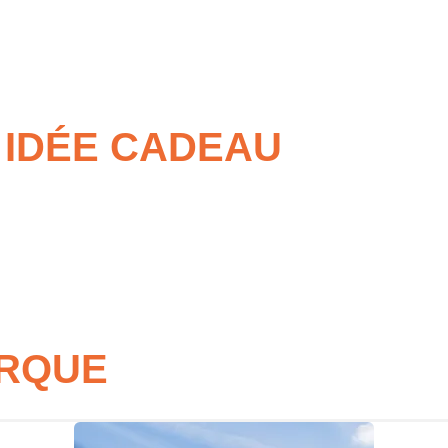
 matériel adapté (baudrier, cordes, combi, casques…), annulation g
bol d’air frais sans prise de tête
.
ne, d’immersion, de vie en plein air ou de décélération. Une vrai
E IDÉE CADEAU
 couper le souffle
tour de chez vous
 et apprentissage
 encadrée et sécurisée
ARQUE