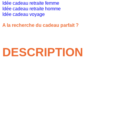
Idée cadeau retraite femme
Idée cadeau retraite homme
Idée cadeau voyage
A la recherche du cadeau parfait ?
DESCRIPTION
En plein air,
Immersion
nature
est une porte ouverte à l’aventu
en famille, entre amis ou en solo
.
L’offre couvre tout un éventail : promenades en forêt, randos, v
puis on respire l’air pur et on savoure des paysages magnifiqu
autant d’occasions d’explorer la beauté des grands espaces
.
La via ferrata, avec son mélange de marche et d’escalade équip
plantes comestibles, se lancer dans une aventure humaine et in
Canyon
? Spéléo ? En short ou en combinaison, on glisse dans l
ou en bateau sur un canal, offrent douceur et plaisir visuel
.