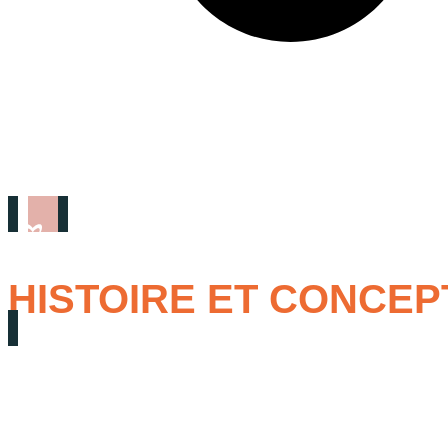
HISTOIRE ET CONCE
La marque Moments Précieux est dédiée à la créat
Fanny et Marine, deux sœurs passionnées de bijoux, 
personnelle.