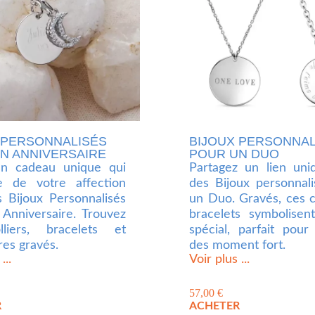
 PERSONNALISÉS
BIJOUX PERSONNAL
N ANNIVERSAIRE
POUR UN DUO
un cadeau unique qui
Partagez un lien uni
e de votre affection
des Bijoux personnal
 Bijoux Personnalisés
un Duo. Gravés, ces co
Anniversaire. Trouvez
bracelets symbolisen
liers, bracelets et
spécial, parfait pou
res gravés.
des moment fort.
...
Voir plus ...
57,00
€
R
ACHETER