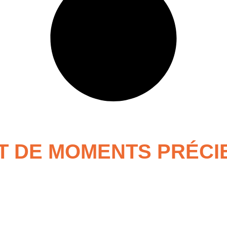
PT DE MOMENTS PRÉCI
ion de bijoux personnalisés gravés avec amour, ref
l’atelier parisien met un point d’honneur à offrir 