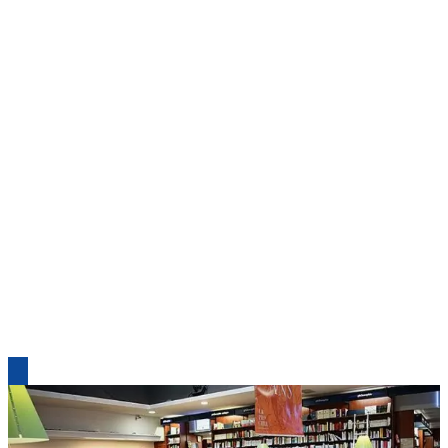
Louis, La Procure est une chaîne de librairies spécialisée dans
la littérature religieuse et générale. Initialement dédiée à la
musique religieuse, l’entreprise a rapidement élargi son champ
d’action pour devenir une référence incontournable dans le
domaine littéraire. Après la Première Guerre mondiale, en
1919, La Procure s’installe au 3 rue de Mézières à Paris, dans
l’ancien noviciat des Jésuites, face à l’église Saint-Sulpice. Ce
lieu historique, autrefois occupé par les Jésuites depuis 1550
et devenu la maison des éditions Picard en 1869, confère à La
Procure une aura particulière, mêlant héritage spirituel et
passion littéraire. Au fil des décennies, La Procure a su
préserver son identité tout en s’adaptant aux évolutions du
marché, proposant une sélection rigoureuse d’ouvrages et
cultivant une approche personnalisée pour guider ses clients
dans leurs choix littéraires. Cette démarche lui a permis de
traverser les époques en restant fidèle à sa mission initiale :
offrir un espace dédié à la découverte et à la réflexion, ancré
dans les valeurs humanistes et spirituelles.