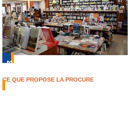
CE QUE PROPOSE LA PROCURE
La Procure se distingue par une offre diversifiée, couvrant un
large éventail de thématiques. Outre les ouvrages religieux, la
librairie propose des livres de littérature générale, des essais,
de la poésie, du théâtre, ainsi que des livres jeunesse,
encourageant ainsi la lecture dès le plus jeune âge. Les
libraires de La Procure, forts de leur expertise, offrent des
conseils avisés et des avis détaillés sur divers ouvrages, aidant