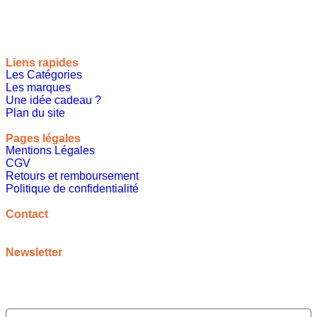
le monde, toutes les occasions et tous les thèmes
Liens rapides
Les Catégories
Les marques
Une idée cadeau ?
Plan du site
Pages légales
Mentions Légales
CGV
Retours et remboursement
Politique de confidentialité
A propos
Contact
contact@meilleureideecadeau.com
Newsletter
Inscrivez vous à notre newsletter pour bénéficier de
promotions, d’inspirations et bien plus encore