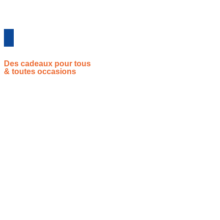
Des cadeaux pour tous
& toutes occasions
Vous souhaitez proposer vos idées cadeaux ? Rejoignez-nous !
Site de référencement des meilleures idées cadeaux pour tout