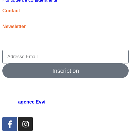
Politique de confidentialité
A propos
Contact
contact@meilleureideecadeau.com
Newsletter
Inscrivez vous à notre newsletter pour bénéficier de
promotions, d’inspirations et bien plus encore
Inscription
© 2026 meilleure idée cadeau. Tout droits réservés.
agence Evvi
🛠️
par l’