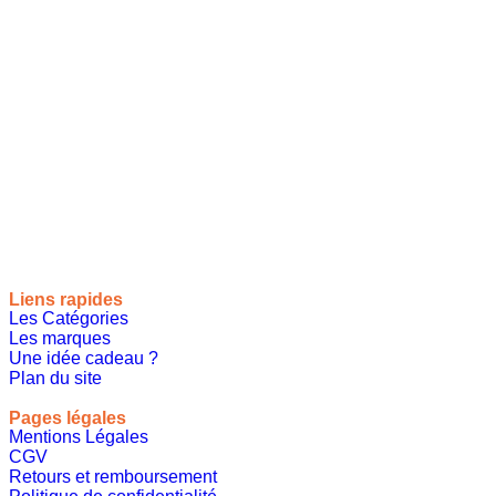
Site de référencement des meilleures idées cadeaux pour tout
le monde, toutes les occasions et tous les thèmes
Liens rapides
Les Catégories
Les marques
Une idée cadeau ?
Plan du site
Pages légales
Mentions Légales
CGV
Retours et remboursement