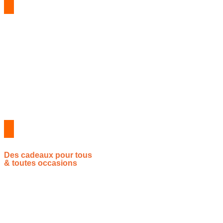
Des cadeaux pour tous
& toutes occasions
Vous souhaitez proposer vos idées cadeaux ? Rejoignez-nous !