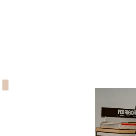
Imparfaite a été fondée en 2017 par Ariane et Cam
plateforme est née d’une question essentielle : p
débuté par le vintage, qui représente des vêtement
désirable. Collaborant avec plus de 3 500 friperie
facilement depuis chez eux, mettant en avant des
En plus du vintage, la plateforme a récemment co
proposant des pièces de qualité, qui pourraient dev
valeur des pièces oubliées, qu’il s’agisse de proto
jetable. Avec cette initiative, Imparfaite cherche
intemporelle de la mode tout en réduisant l’empre