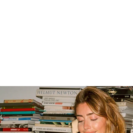
ille, avec la vision de promouvoir une mode plus r
ourquoi produire de nouvelles pièces lorsque des vê
s et accessoires de plus de 20 ans, offrant ainsi un
s et boutiques vintage en France et en Belgique, Imp
 pièces uniques comme des jeans Levi’s 501 ou des
mmencé à organiser des ventes privées de marques c
enir le vintage de demain. Au-delà de la simple ven
types, de pièces avec des défauts mineurs ou d’ancie
 à transmettre des valeurs de durabilité et d’éco-re
inte carbone associée à la production de nouvelles 