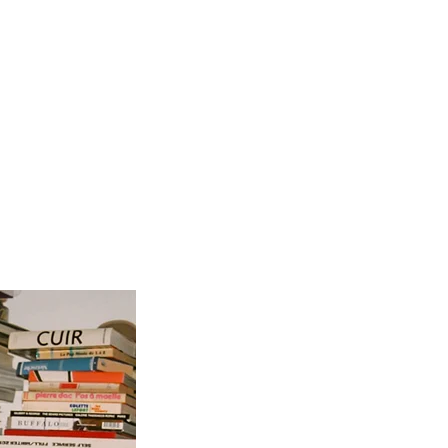
esponsable en revalorisant des stocks endormis. La
tements de qualité existent déjà ? La démarche a
e sélection naturelle de pièces durables et
arfaite permet aux utilisateurs de chiner
 blouses brodées.
ontemporaines telles qu’Antik Batik et Ysé,
te, Imparfaite s’engage à réveiller et à mettre en
ns stocks, offrant ainsi une alternative à la mode
sponsabilité, en rendant hommage à la beauté
pièces.