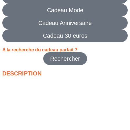
Cadeau Mode
Cadeau Anniversaire
Cadeau 30 euros
A la recherche du cadeau parfait ?
Rechercher
DESCRIPTION
Faites rimer confort, liberté et style avec le
jogging Kappa
enfant vert KRISMANO
, un modèle emblématique pensé
pour accompagner les enfants dans toutes leurs activités, du
sport à la détente. Avec sa coupe moderne et sa teinte verte
dynamique, ce pantalon signé Kappa combine esprit sportif
et allure urbaine.
Fabriqué à partir d’un
mélange de coton et de polyester
, le
jogging Kappa enfant vert KRISMANO
garantit une douceur