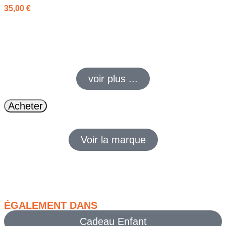
35,00
€
Le
jogging Kappa enfant vert KRISMANO
combine confort et
style. En coton doux, coupe fuselée et logo Omini, il est idéal
pour le sport, l’école ou les loisirs.
voir plus ...
Acheter
Voir la marque
ÉGALEMENT DANS
Cadeau Enfant