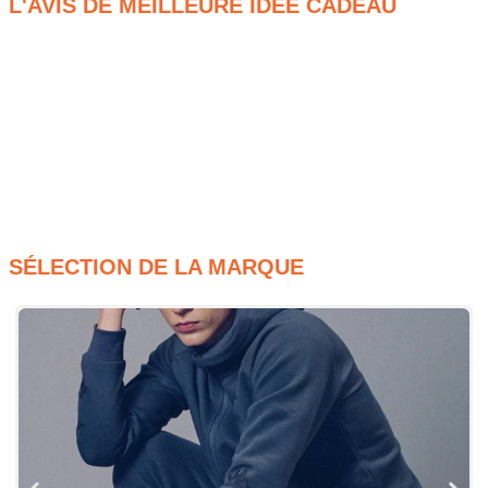
L'AVIS DE MEILLEURE IDÉE CADEAU
Composition : 60 % coton, 40 % polyester
Coupe regular fuselée confortable
Taille élastiquée avec cordon de serrage
Logo Omini brodé sur la jambe
Poches latérales pratiques
Coloris vert vif avec bords côtes aux chevilles
SÉLECTION DE LA MARQUE