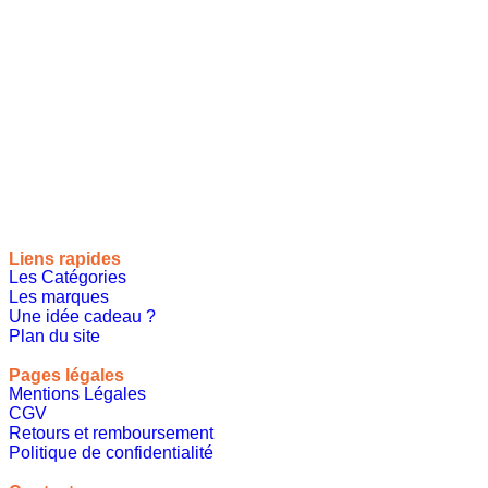
Site de référencement des meilleures idées cadeaux pour tout
le monde, toutes les occasions et tous les thèmes
Liens rapides
Les Catégories
Les marques
Une idée cadeau ?
Plan du site
Pages légales
Mentions Légales
CGV
Retours et remboursement
Politique de confidentialité
A propos