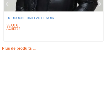
DOUDOUNE BRILLANTE NOIR
38,00
€
ACHETER
Plus de produits ...
PRÉSENTATION DU « CHEMISE TRICOTÉE À
MANCHE COURTE BOXY FIT SOFT TOUCH
CABLE BOOHOOMAN »
La
chemise tricotée à manche courte
BoohooMAN est une
pièce moderne qui revisite la chemise classique avec une
approche plus texturée et actuelle. Grâce à sa coupe boxy fit
et à sa maille cable, elle apporte du relief à une tenue tout en
conservant une silhouette structurée. Cette chemise tricotée
à manche courte se distingue par son tissu soft touch