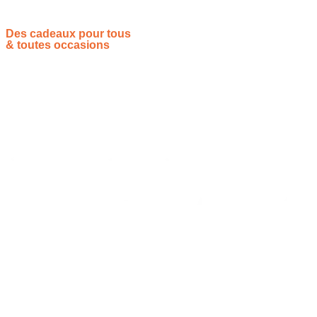
Des cadeaux pour tous
& toutes occasions
Vous souhaitez proposer vos idées cadeaux ? Rejoignez-nous !
Site de référencement des meilleures idées cadeaux pour tout
le monde, toutes les occasions et tous les thèmes