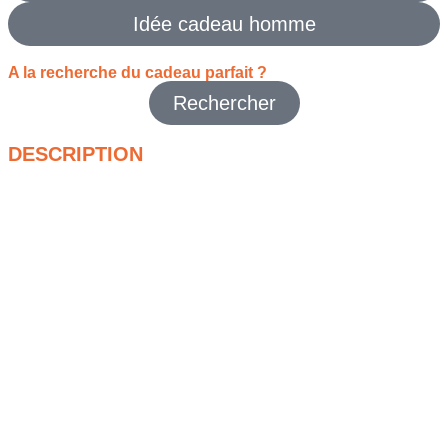
Idée cadeau homme
A la recherche du cadeau parfait ?
Rechercher
DESCRIPTION
La chemise tricotée à manche courte BoohooMAN revisite la
chemise classique avec une coupe boxy fit moderne et une
maille cable texturée. Son tissu soft touch apporte une
sensation agréable au porter, idéale pour les journées plus
douces ou pour superposer facilement avec un t-shirt.
Avec sa coupe ample et structurée, elle offre une silhouette
actuelle sans être difficile à associer. Le coloris stone reste
facile à intégrer dans une tenue casual : avec un jean, un
pantalon wide leg ou un short pour un look plus estival.
C’est une pièce simple mais travaillée, parfaite pour un
homme qui aime les vêtements confortables avec un détail en
plus grâce à la maille tricotée. Une chemise moderne, facile à