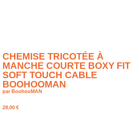
CHEMISE TRICOTÉE À
MANCHE COURTE BOXY FIT
SOFT TOUCH CABLE
BOOHOOMAN
par BoohooMAN
28,00
€
La chemise tricotée à manche courte BoohooMAN associe
une coupe boxy fit à une maille cable soft touch texturée. Son
coloris stone et sa silhouette moderne en font une pièce