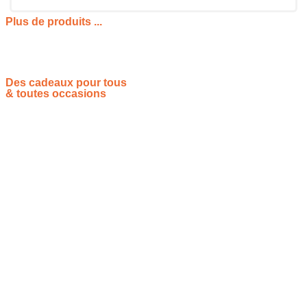
Plus de produits ...
Des cadeaux pour tous
& toutes occasions
Vous souhaitez proposer vos idées cadeaux ? Rejoignez-nous !
Site de référencement des meilleures idées cadeaux pour tout
le monde, toutes les occasions et tous les thèmes