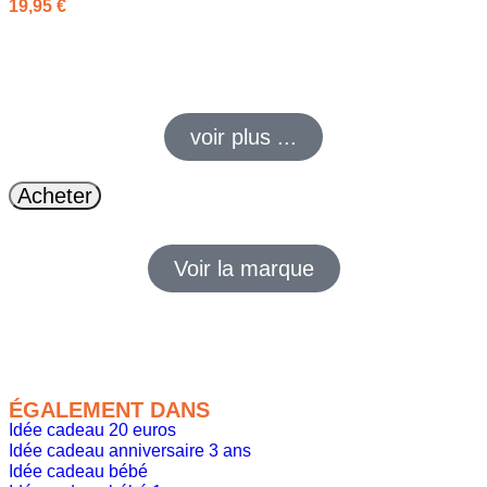
19,95
€
chapeaux pour enfants : bobs & chapeaux UPF
50–80, légers,
mentonnière, réversibles… protégés et stylés sous le soleil.
voir plus ...
Acheter
Voir la marque
ÉGALEMENT DANS
Idée cadeau 20 euros
Idée cadeau anniversaire 3 ans
Idée cadeau bébé