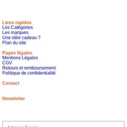
Liens rapides
Les Catégories
Les marques
Une idée cadeau ?
Plan du site
Pages légales
Mentions Légales
CGV
Retours et remboursement
Politique de confidentialité
A propos
Contact
contact@meilleureideecadeau.com
Newsletter
Inscrivez vous à notre newsletter pour bénéficier de
promotions, d’inspirations et bien plus encore