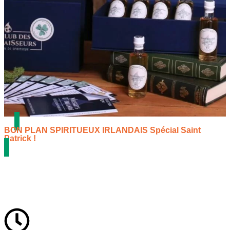
BON PLAN SPIRITUEUX IRLANDAIS Spécial Saint
Patrick !
🍀 Célébrez la Saint Patrick avec Le Club des Connaisseurs !
Promotions spéciales pour l’univers spiritueux Irlandais :
coffrets et bouteilles. 🍀