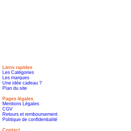
Site de référencement des meilleures idées cadeaux pour tout
le monde, toutes les occasions et tous les thèmes
Liens rapides
Les Catégories
Les marques
Une idée cadeau ?
Plan du site
Pages légales
Mentions Légales
CGV
Retours et remboursement
Politique de confidentialité
A propos
Contact