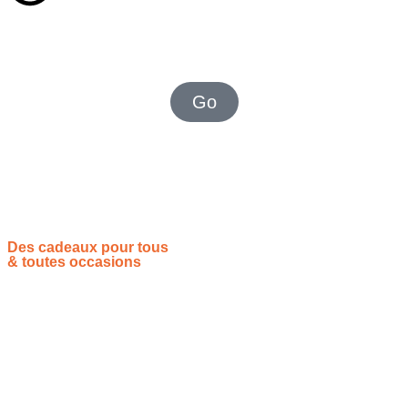
J
H
M
S
Go
OFFRES CAS PAR CAS
Bouteilles et Coffrets Irlandais
Des cadeaux pour tous
& toutes occasions
Vous souhaitez proposer vos idées cadeaux ? Rejoignez-nous !