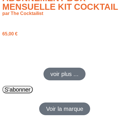
MENSUELLE KIT COCKTAIL
par The Cocktailist
à partir de
65,00
€
Offrez-vous une expérience unique avec l’Abonnement Box
Mensuelle Kit Cocktail, qui vous livre chaque mois un kit
complet pour réaliser des cocktails raffinés chez vous.
voir plus ...
S'abonner
Voir la marque