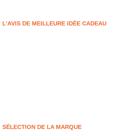
-Formule au choix : mensuel, 3 mois ou 6 mois
-Choix de la date de début de votre abonnement
L'AVIS DE MEILLEURE IDÉE CADEAU
Ingrédients premium : Des produits de qualité
soigneusement sélectionnés.
Recettes variées : Cocktails classiques revisités et
créations originales chaque mois.
Facilité d’utilisation : Recettes simples à suivre,
accessibles à tous.
Expérience ludique : Parfait pour apprendre la
mixologie tout en s’amusant.
Moment convivial : Idéal pour partager avec des amis
ou en famille.
Découvertes régulières : De nouvelles saveurs et
techniques à explorer à chaque box.
SÉLECTION DE LA MARQUE