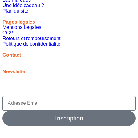
Une idée cadeau ?
Plan du site
Pages légales
Mentions Légales
CGV
Retours et remboursement
Politique de confidentialité
A propos
Contact
contact@meilleureideecadeau.com
Newsletter
Inscrivez vous à notre newsletter pour bénéficier de
promotions, d’inspirations et bien plus encore
Inscription