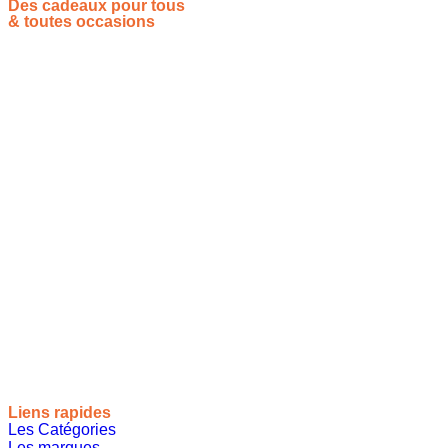
Des cadeaux pour tous
& toutes occasions
Vous souhaitez proposer vos idées cadeaux ? Rejoignez-nous !
Site de référencement des meilleures idées cadeaux pour tout
le monde, toutes les occasions et tous les thèmes
Liens rapides
Les Catégories
Les marques